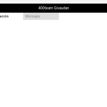
400team Givaudan
ación
Mensajes